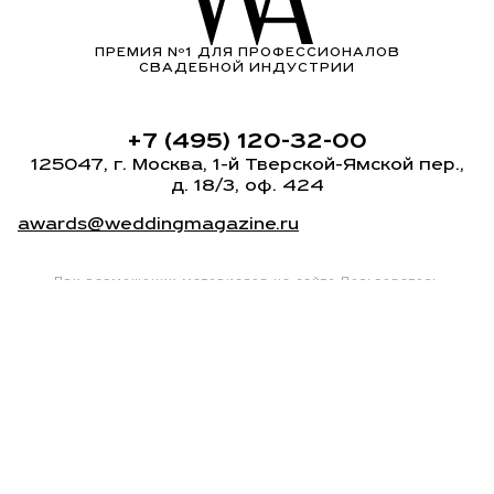
ПРЕМИЯ Nº1 ДЛЯ ПРОФЕССИОНАЛОВ
СВАДЕБНОЙ ИНДУСТРИИ
+7 (495) 120-32-00
125047, г. Москва,
1-й Тверской-Ямской пер.
,
д. 18/3, оф. 424
awards@weddingmagazine.ru
При размещении материалов на сайте Пользователь
безвозмездно предоставляет ООО «ЮВМ» неисключительные
права на использование, воспроизведение,
распространение, создание производных произведений,
а также на демонстрацию материалов и доведение
их до всеобщего сведения через сайты
wedding-magazine.ru
,
на официальных странице
www.vkontakte.ru
ООО «ЮВМ», ИНН: 7715417941
Политика конфиденциальности
© 2010-2026 Wedding Awards