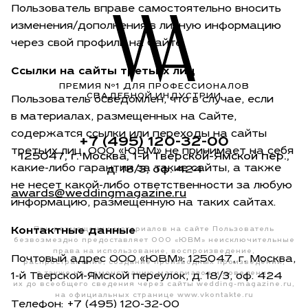
Пользователь вправе самостоятельно вносить
изменения/дополнения в личную информацию
через свой профиль на Сайте.
Ссылки на сайты третьих лиц
ПРЕМИЯ Nº1 ДЛЯ ПРОФЕССИОНАЛОВ
СВАДЕБНОЙ ИНДУСТРИИ
Пользователь осведомлен, что в случае, если
в материалах, размещенных на Сайте,
содержатся ссылки или переходы на сайты
+7 (495) 120-32-00
третьих лиц, ООО «ЮВМ» не принимает на себя
125047, г. Москва,
1-й Тверской-Ямской пер.
,
какие-либо гарантии за такие сайты, а также
д. 18/3, оф. 424
не несет какой-либо ответственности за любую
awards@weddingmagazine.ru
информацию, размещенную на таких сайтах.
Контактные данные
При размещении материалов на сайте Пользователь
безвозмездно предоставляет ООО «ЮВМ» неисключительные
права на использование, воспроизведение,
Почтовый адрес ООО «ЮВМ»: 125047, г. Москва,
распространение, создание производных произведений,
а также на демонстрацию материалов и доведение
1-й Тверской-Ямской переулок, д. 18/3, оф. 424
их до всеобщего сведения через сайты
wedding-magazine.ru
,
на официальных странице
www.vkontakte.ru
Телефон:
+7 (495) 120-32-00