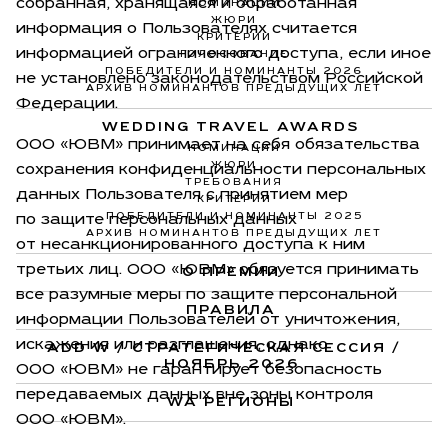
собранная, хранящаяся и обработанная
НОМИНАЦИИ
ЖЮРИ
информация о Пользователях считается
КРИТЕРИИ
информацией ограниченного доступа, если иное
ГОЛОСОВАНИЕ
ПОБЕДИТЕЛИ И НОМИНАНТЫ 2026
не установлено законодательством Российской
АРХИВ НОМИНАНТОВ ПРЕДЫДУЩИХ ЛЕТ
Федерации.
WEDDING TRAVEL AWARDS
ООО «ЮВМ» принимает на себя обязательства
НОМИНАЦИИ
ЖЮРИ
сохранения конфиденциальности персональных
ТРЕБОВАНИЯ
данных Пользователя с принятием мер
КРИТЕРИИ
ПОБЕДИТЕЛИ И НОМИНАНТЫ 2025
по защите персональных данных
АРХИВ НОМИНАНТОВ ПРЕДЫДУЩИХ ЛЕТ
от несанкционированного доступа к ним
третьих лиц. ООО «ЮВМ» обязуется принимать
О ПРЕМИИ
все разумные меры по защите персональной
ПРАВИЛА
информации Пользователей от уничтожения,
искажения или разглашения, однако
ADD W / СТРАТЕГИЧЕСКАЯ СЕССИЯ /
НОЯБРЬ 2026
ООО «ЮВМ» не гарантирует безопасность
передаваемых данных вне зоны контроля
WA РЕГИОНЫ
ООО «ЮВМ».