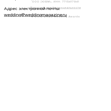
ООО «ЮВМ», ИНН: 7715417941
Политика конфиденциальности
Адрес электронной почты:
wedding@weddingmagazine.ru
© 2010-2026 Wedding Awards