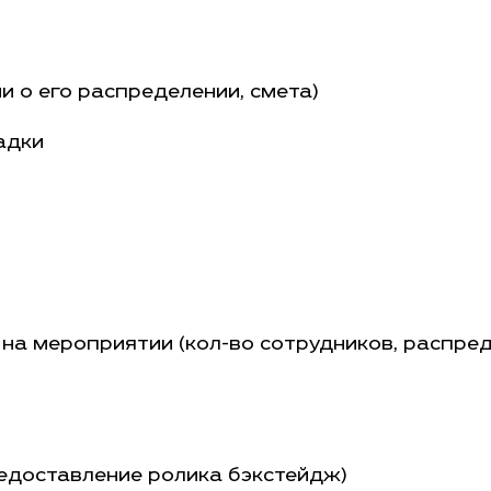
 о его распределении, смета)
адки
на мероприятии (кол-во сотрудников, распре
едоставление ролика бэкстейдж)