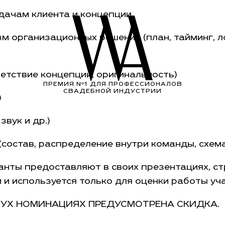
дачам клиента и концепции
м организационных решения (план, тайминг, л
ветствие концепции, оригинальность)
ПРЕМИЯ Nº1 ДЛЯ ПРОФЕССИОНАЛОВ
СВАДЕБНОЙ ИНДУСТРИИ
)
звук и др.)
состав, распределение внутри команды, схем
нты предоставляют в своих презентациях, ст
 и используется только для оценки работы уч
ДВУХ НОМИНАЦИЯХ ПРЕДУСМОТРЕНА СКИДКА.