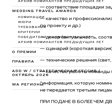
АРХИВ НОМИНАНТОВ ПРЕДЫДУЩИХ ЛЕТ
— соответствие площадки за
WEDDING TRAVEL AWARDS
НОМИНАЦИИ
— качество и профессионализ
ЖЮРИ
по проекту и др.)
ТРЕБОВАНИЯ
КРИТЕРИИ
— декор (актуальность, соот
ПОБЕДИТЕЛИ И НОМИНАНТЫ 2025
АРХИВ НОМИНАНТОВ ПРЕДЫДУЩИХ ЛЕТ
— сценарий (короткая версия
О ПРЕМИИ
— технические решения (свет, 
ПРАВИЛА
ADD W / СТРАТЕГИЧЕСКАЯ СЕССИЯ /
— качество работы команды (
ОКТЯБРЬ 2026
*информация, которую номина
WA РЕГИОНЫ
не передается третьим лицам
ПРИ ПОДАЧЕ В БОЛЕЕ ЧЕМ 