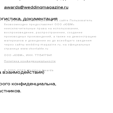
awards@weddingmagazine.ru
огистика, документация
При размещении материалов на сайте Пользователь
безвозмездно предоставляет ООО «ЮВМ»
неисключительные права на использование,
воспроизведение, распространение, создание
производных произведений, а также на демонстрацию
материалов и доведение их до всеобщего сведения
через сайты
wedding-magazine.ru
, на официальных
странице
www.vkontakte.ru
ООО «ЮВМ», ИНН: 7715417941
Политика конфиденциальности
© 2010-2026 Wedding Awards
а взаимодействия)
рого конфиденциальна,
астников.