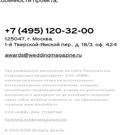
собенности проекта,
+7 (495) 120-32-00
125047, г. Москва,
1-й Тверской-Ямской пер.
, д. 18/3, оф. 424
awards@weddingmagazine.ru
При размещении материалов на сайте Пользователь
безвозмездно предоставляет ООО «ЮВМ»
неисключительные права на использование,
воспроизведение, распространение, создание
производных произведений, а также на демонстрацию
материалов и доведение их до всеобщего сведения
через сайты
wedding-magazine.ru
, на официальных
странице
www.vkontakte.ru
ООО «ЮВМ», ИНН: 7715417941
Политика конфиденциальности
© 2010-2026 Wedding Awards