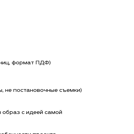
ниц, формат ПДФ)
, не постановочные съемки)
н образ с идеей самой