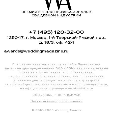
ПРЕМИЯ Nº1 ДЛЯ ПРОФЕССИОНАЛОВ
СВАДЕБНОЙ ИНДУСТРИИ
+7 (495) 120-32-00
125047, г. Москва,
1-й Тверской-Ямской пер.
,
д. 18/3, оф. 424
awards@weddingmagazine.ru
При размещении материалов на сайте Пользователь
безвозмездно предоставляет ООО «ЮВМ» неисключительные
права на использование, воспроизведение,
распространение, создание производных произведений,
а также на демонстрацию материалов и доведение
их до всеобщего сведения через сайты
wedding-magazine.ru
,
на официальных странице
www.vkontakte.ru
ООО «ЮВМ», ИНН: 7715417941
Политика конфиденциальности
© 2010-2026 Wedding Awards