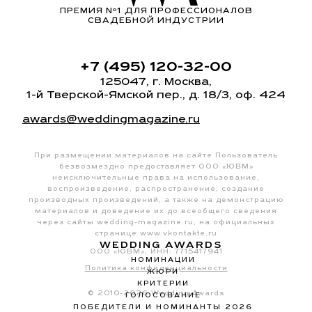
ПРЕМИЯ Nº1 ДЛЯ ПРОФЕССИОНАЛОВ
СВАДЕБНОЙ ИНДУСТРИИ
+7 (495) 120-32-00
125047, г. Москва,
1-й Тверской-Ямской пер.
, д. 18/3, оф. 424
awards@weddingmagazine.ru
При размещении материалов на сайте Пользователь
безвозмездно предоставляет ООО «ЮВМ»
неисключительные права на использование,
воспроизведение, распространение, создание
производных произведений, а также на демонстрацию
материалов и доведение их до всеобщего сведения
через сайты
wedding-magazine.ru
, на официальных
странице
www.vkontakte.ru
WEDDING AWARDS
ООО «ЮВМ», ИНН: 7715417941
НОМИНАЦИИ
Политика конфиденциальности
ЖЮРИ
КРИТЕРИИ
© 2010-2026 Wedding Awards
ГОЛОСОВАНИЕ
ПОБЕДИТЕЛИ И НОМИНАНТЫ 2026