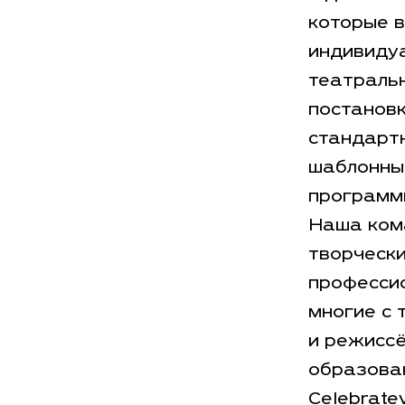
которые в
индивиду
театраль
постановк
стандарт
шаблонны
программ
Наша ком
творческ
професси
многие с
и режисс
образова
Celebrate