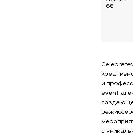
076-21-
66
Celebrate
креативн
и профес
event-аге
создающ
режиссёр
мероприя
с уникаль