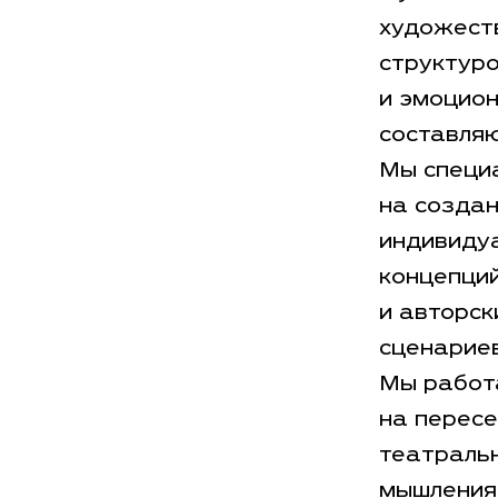
художест
структур
и эмоцио
составля
Мы специ
на созда
индивиду
концепци
и авторск
сценариев
Мы работ
на перес
театраль
мышления 