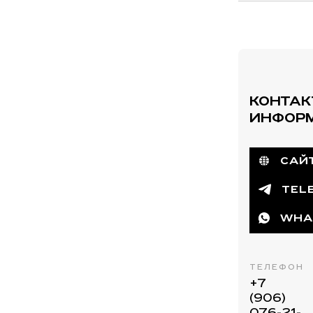
КОНТАК
ИНФОР
САЙ
TEL
WHA
ТЕЛЕФОН
+7
(906)