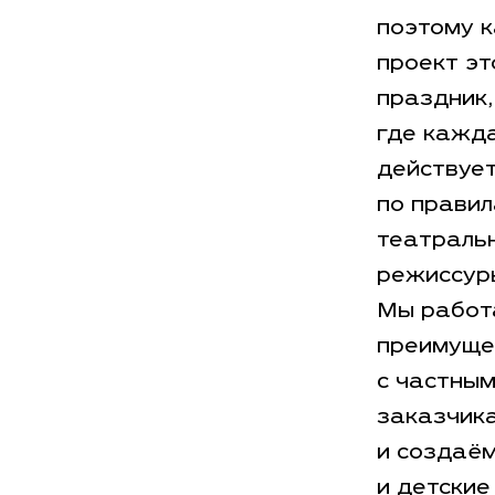
поэтому 
проект эт
праздник,
где кажд
действуе
по прави
театраль
режиссур
Мы работ
преимуще
с частны
заказчик
и создаё
и детские