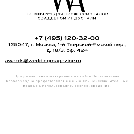
ПРЕМИЯ Nº1 ДЛЯ ПРОФЕССИОНАЛОВ
СВАДЕБНОЙ ИНДУСТРИИ
+7 (495) 120-32-00
125047, г. Москва,
1-й Тверской-Ямской пер.
,
д. 18/3, оф. 424
awards@weddingmagazine.ru
При размещении материалов на сайте Пользователь
безвозмездно предоставляет ООО «ЮВМ» неисключительные
права на использование, воспроизведение,
распространение, создание производных произведений,
а также на демонстрацию материалов и доведение
их до всеобщего сведения через сайты
wedding-magazine.ru
,
на официальных странице
www.vkontakte.ru
ООО «ЮВМ», ИНН: 7715417941
Политика конфиденциальности
© 2010-2026 Wedding Awards