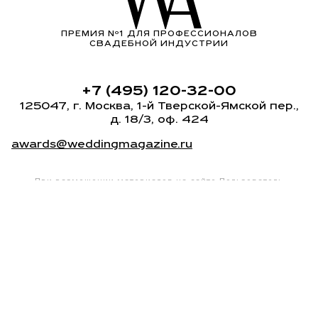
ПРЕМИЯ Nº1 ДЛЯ ПРОФЕССИОНАЛОВ
СВАДЕБНОЙ ИНДУСТРИИ
+7 (495) 120-32-00
125047, г. Москва,
1-й Тверской-Ямской пер.
,
д. 18/3, оф. 424
awards@weddingmagazine.ru
При размещении материалов на сайте Пользователь
безвозмездно предоставляет ООО «ЮВМ» неисключительные
права на использование, воспроизведение,
распространение, создание производных произведений,
а также на демонстрацию материалов и доведение
их до всеобщего сведения через сайты
wedding-magazine.ru
,
на официальных странице
www.vkontakte.ru
ООО «ЮВМ», ИНН: 7715417941
Политика конфиденциальности
© 2010-2026 Wedding Awards